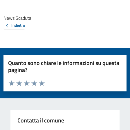
News Scaduta
Indietro
Quanto sono chiare le informazioni su questa
pagina?
Valuta da 1 a 5 stelle la pagina
Valuta 1 stelle su 5
Valuta 2 stelle su 5
Valuta 3 stelle su 5
Valuta 4 stelle su 5
Valuta 5 stelle su 5
Contatta il comune