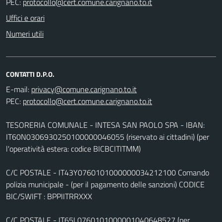
PEC:
Uffici e orari
Numeri utili
CONTATTI D.P.O.
E-mail:
PEC:
TESORERIA COMUNALE - INTESA SAN PAOLO SPA - IBAN:
IT60N0306930250100000046055 (riservato ai cittadini) (per
l'operatività estera: codice BICBCITITMM)
C/C POSTALE - IT43Y0760101000000034212100 Comando
polizia municipale - (per il pagamento delle sanzioni) CODICE
BIC/SWIFT : BPPIITRRXXX
C/C POSTALE - IT65L0760101000001040648527 (per