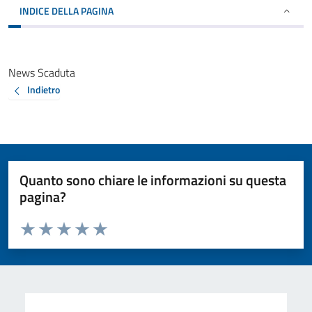
INDICE DELLA PAGINA
News Scaduta
Indietro
Quanto sono chiare le informazioni su questa
pagina?
Valuta da 1 a 5 stelle la pagina
Valuta 1 stelle su 5
Valuta 2 stelle su 5
Valuta 3 stelle su 5
Valuta 4 stelle su 5
Valuta 5 stelle su 5