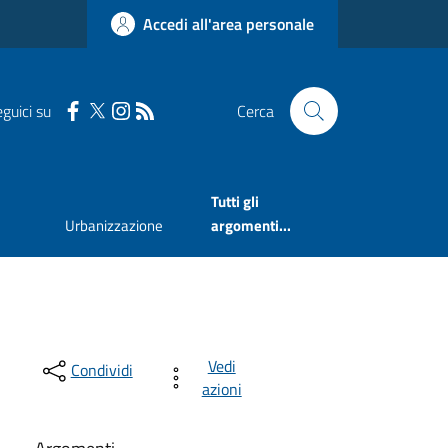
Accedi all'area personale
guici su
Cerca
Tutti gli
Urbanizzazione
argomenti...
Vedi
Condividi
azioni