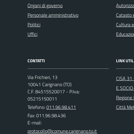
Organi di governo
Autorizza
Personale amministrativo
Catasto e
Politici
Cultura 
Uffici
Educazio
CONTATTI
LINK UTIL
Via Frichieri, 13
CISA 31
10041 Carignano (TO)
E SOCIO
C.F. 84515520017 - P.Iva:
Regione
05215150011
Telefono:
011.96.98.411
Città Met
Fax: 011.96.98.436
E-mail: