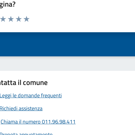
gina?
a da 1 a 5 stelle la pagina
ta 1 stelle su 5
Valuta 2 stelle su 5
Valuta 3 stelle su 5
Valuta 4 stelle su 5
Valuta 5 stelle su 5
tatta il comune
Leggi le domande frequenti
Richiedi assistenza
Chiama il numero 011.96.98.411
Prenota appuntamento