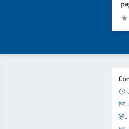
pa
Valut
Valu
Con