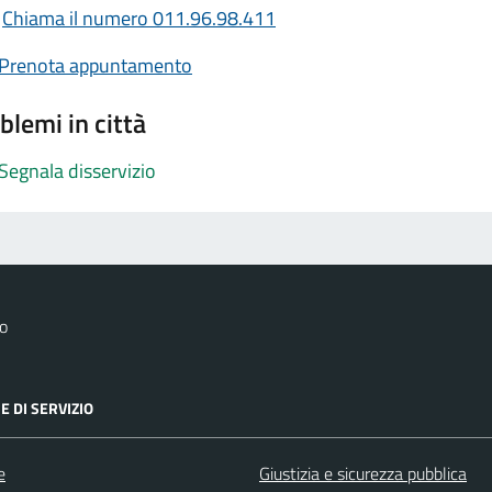
Chiama il numero 011.96.98.411
Prenota appuntamento
blemi in città
Segnala disservizio
o
E DI SERVIZIO
e
Giustizia e sicurezza pubblica