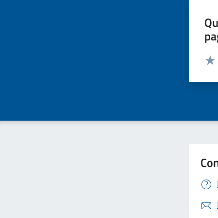
Qu
pa
Valut
Valu
Con