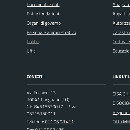
Documenti e dati
Anagrafe 
Enti e fondazioni
Appalti p
Organi di governo
Autorizza
Personale amministrativo
Catasto e
Politici
Cultura 
Uffici
Educazio
CONTATTI
LINK UTIL
Via Frichieri, 13
CISA 31
10041 Carignano (TO)
E SOCIO
C.F. 84515520017 - P.Iva:
Regione
05215150011
Telefono:
011.96.98.411
Città Met
Fax: 011.96.98.436