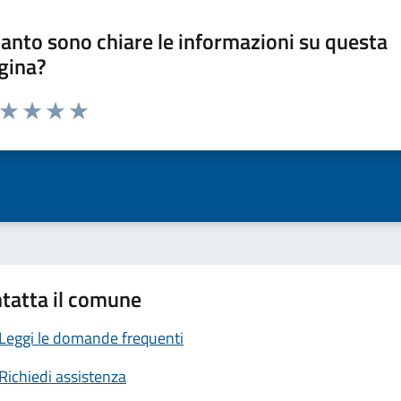
anto sono chiare le informazioni su questa
gina?
a da 1 a 5 stelle la pagina
ta 1 stelle su 5
Valuta 2 stelle su 5
Valuta 3 stelle su 5
Valuta 4 stelle su 5
Valuta 5 stelle su 5
tatta il comune
Leggi le domande frequenti
Richiedi assistenza