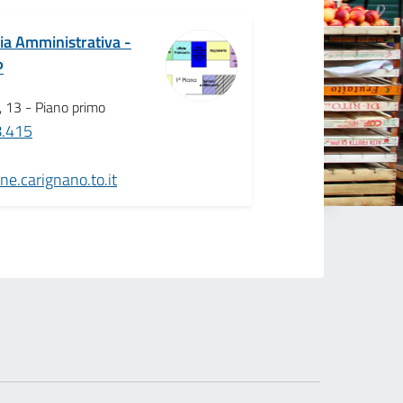
ia Amministrativa -
P
i, 13 - Piano primo
8.415
.carignano.to.it