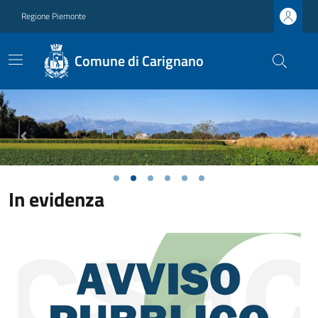
Regione Piemonte
Comune di Carignano
Previous
Next
In evidenza
Ultime notizie