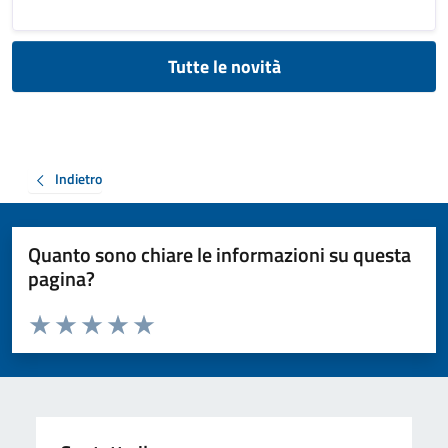
Tutte le novità
Indietro
Quanto sono chiare le informazioni su questa
pagina?
Valuta da 1 a 5 stelle la pagina
Valuta 1 stelle su 5
Valuta 2 stelle su 5
Valuta 3 stelle su 5
Valuta 4 stelle su 5
Valuta 5 stelle su 5