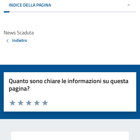
INDICE DELLA PAGINA
News Scaduta
Indietro
Quanto sono chiare le informazioni su questa
pagina?
Valuta da 1 a 5 stelle la pagina
Valuta 1 stelle su 5
Valuta 2 stelle su 5
Valuta 3 stelle su 5
Valuta 4 stelle su 5
Valuta 5 stelle su 5