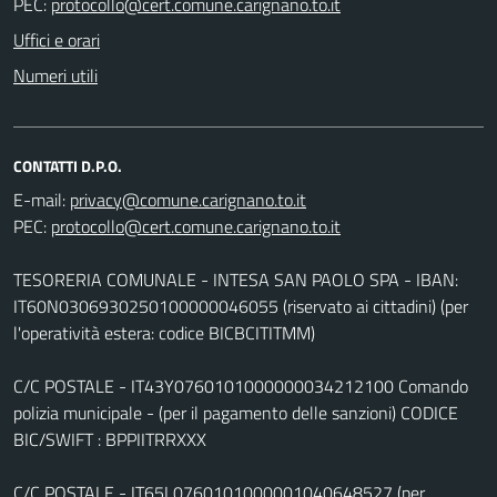
PEC:
Uffici e orari
Numeri utili
CONTATTI D.P.O.
E-mail:
PEC:
TESORERIA COMUNALE - INTESA SAN PAOLO SPA - IBAN:
IT60N0306930250100000046055 (riservato ai cittadini) (per
l'operatività estera: codice BICBCITITMM)
C/C POSTALE - IT43Y0760101000000034212100 Comando
polizia municipale - (per il pagamento delle sanzioni) CODICE
BIC/SWIFT : BPPIITRRXXX
C/C POSTALE - IT65L0760101000001040648527 (per