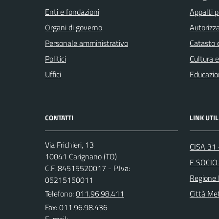
Enti e fondazioni
Appalti p
Organi di governo
Autorizza
Personale amministrativo
Catasto e
Politici
Cultura 
Uffici
Educazio
CONTATTI
LINK UTIL
Via Frichieri, 13
CISA 31
10041 Carignano (TO)
E SOCIO
C.F. 84515520017 - P.Iva:
Regione
05215150011
Telefono:
011.96.98.411
Città Met
Fax: 011.96.98.436
E-mail: