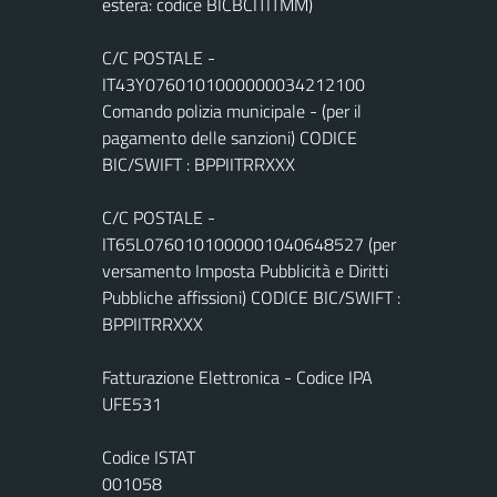
estera: codice BICBCITITMM)
C/C POSTALE -
IT43Y0760101000000034212100
Comando polizia municipale - (per il
pagamento delle sanzioni) CODICE
BIC/SWIFT : BPPIITRRXXX
C/C POSTALE -
IT65L0760101000001040648527 (per
versamento Imposta Pubblicità e Diritti
Pubbliche affissioni) CODICE BIC/SWIFT :
BPPIITRRXXX
Fatturazione Elettronica - Codice IPA
UFE531
Codice ISTAT
001058