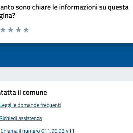
anto sono chiare le informazioni su questa
gina?
a da 1 a 5 stelle la pagina
ta 1 stelle su 5
Valuta 2 stelle su 5
Valuta 3 stelle su 5
Valuta 4 stelle su 5
Valuta 5 stelle su 5
tatta il comune
Leggi le domande frequenti
Richiedi assistenza
Chiama il numero 011.96.98.411