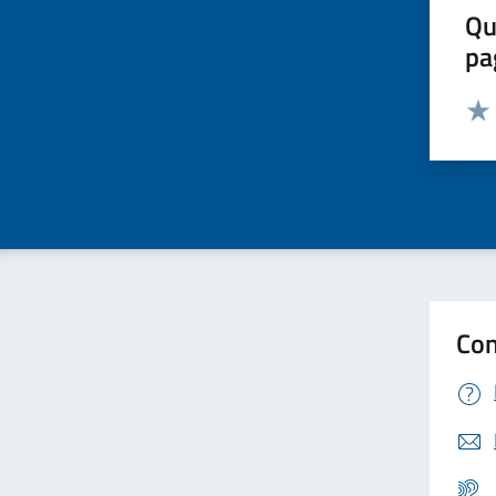
Qu
pa
Valut
Valu
Con