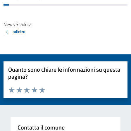
News Scaduta
Indietro
Quanto sono chiare le informazioni su questa
pagina?
Valuta da 1 a 5 stelle la pagina
Valuta 1 stelle su 5
Valuta 2 stelle su 5
Valuta 3 stelle su 5
Valuta 4 stelle su 5
Valuta 5 stelle su 5
Contatta il comune