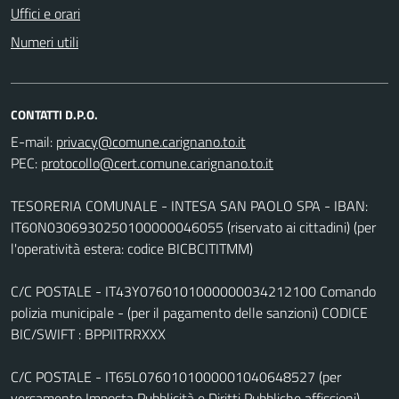
Uffici e orari
Numeri utili
CONTATTI D.P.O.
E-mail:
PEC:
TESORERIA COMUNALE - INTESA SAN PAOLO SPA - IBAN:
IT60N0306930250100000046055 (riservato ai cittadini) (per
l'operatività estera: codice BICBCITITMM)
C/C POSTALE - IT43Y0760101000000034212100 Comando
polizia municipale - (per il pagamento delle sanzioni) CODICE
BIC/SWIFT : BPPIITRRXXX
C/C POSTALE - IT65L0760101000001040648527 (per
versamento Imposta Pubblicità e Diritti Pubbliche affissioni)