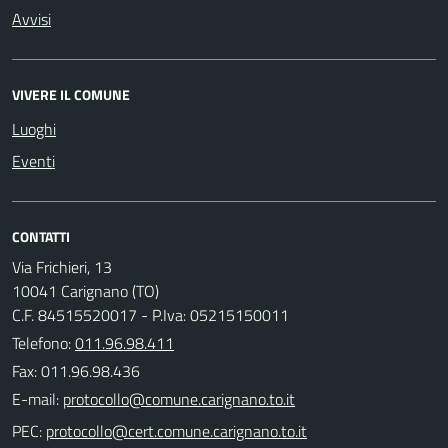
Avvisi
VIVERE IL COMUNE
Luoghi
Eventi
CONTATTI
Via Frichieri, 13
10041 Carignano (TO)
C.F. 84515520017 - P.Iva: 05215150011
Telefono:
011.96.98.411
Fax: 011.96.98.436
E-mail:
PEC: