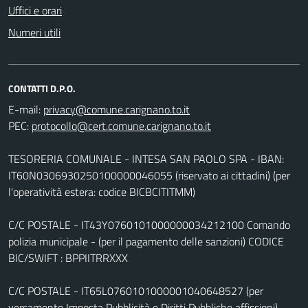
Uffici e orari
Numeri utili
CONTATTI D.P.O.
E-mail:
PEC:
TESORERIA COMUNALE - INTESA SAN PAOLO SPA - IBAN:
IT60N0306930250100000046055 (riservato ai cittadini) (per
l'operatività estera: codice BICBCITITMM)
C/C POSTALE - IT43Y0760101000000034212100 Comando
polizia municipale - (per il pagamento delle sanzioni) CODICE
BIC/SWIFT : BPPIITRRXXX
C/C POSTALE - IT65L0760101000001040648527 (per
versamento Imposta Pubblicità e Diritti Pubbliche affissioni)