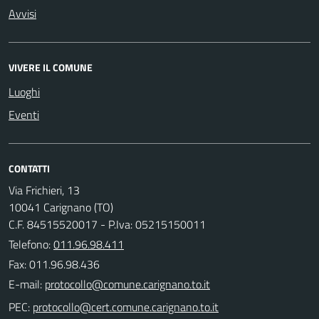
Avvisi
VIVERE IL COMUNE
Luoghi
Eventi
CONTATTI
Via Frichieri, 13
10041 Carignano (TO)
C.F. 84515520017 - P.Iva: 05215150011
Telefono:
011.96.98.411
Fax: 011.96.98.436
E-mail:
PEC: