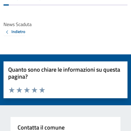
News Scaduta
Indietro
Quanto sono chiare le informazioni su questa
pagina?
Valuta da 1 a 5 stelle la pagina
Valuta 1 stelle su 5
Valuta 2 stelle su 5
Valuta 3 stelle su 5
Valuta 4 stelle su 5
Valuta 5 stelle su 5
Contatta il comune