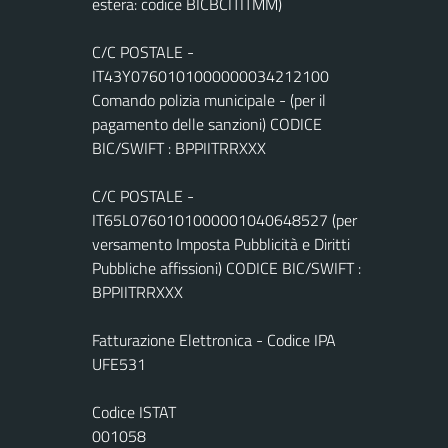
estera: codice BICBCITITMM)
C/C POSTALE -
IT43Y0760101000000034212100
Comando polizia municipale - (per il
pagamento delle sanzioni) CODICE
BIC/SWIFT : BPPIITRRXXX
C/C POSTALE -
IT65L0760101000001040648527 (per
versamento Imposta Pubblicità e Diritti
Pubbliche affissioni) CODICE BIC/SWIFT :
BPPIITRRXXX
Fatturazione Elettronica - Codice IPA
UFE531
Codice ISTAT
001058