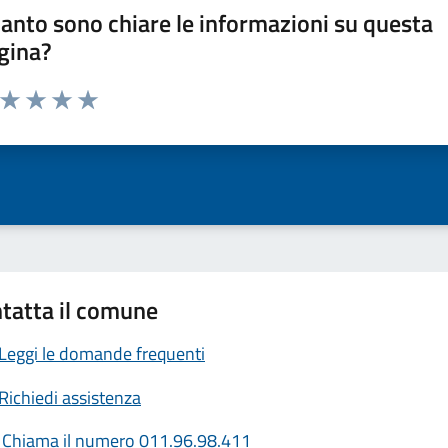
anto sono chiare le informazioni su questa
gina?
a da 1 a 5 stelle la pagina
ta 1 stelle su 5
Valuta 2 stelle su 5
Valuta 3 stelle su 5
Valuta 4 stelle su 5
Valuta 5 stelle su 5
tatta il comune
Leggi le domande frequenti
Richiedi assistenza
Chiama il numero 011.96.98.411