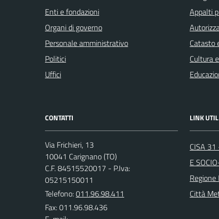
Enti e fondazioni
Appalti p
Organi di governo
Autorizza
Personale amministrativo
Catasto e
Politici
Cultura 
Uffici
Educazio
CONTATTI
LINK UTIL
Via Frichieri, 13
CISA 31
10041 Carignano (TO)
E SOCIO
C.F. 84515520017 - P.Iva:
Regione
05215150011
Telefono:
011.96.98.411
Città Met
Fax: 011.96.98.436
E-mail: