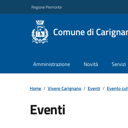
Regione Piemonte
Comune di Carigna
Amministrazione
Novità
Servizi
Home
/
Vivere Carignano
/
Eventi
/
Evento cul
Eventi