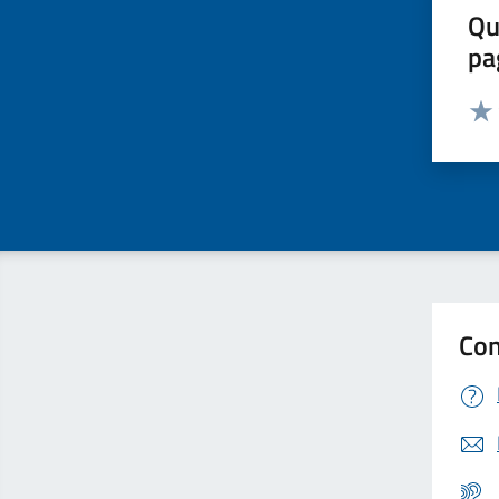
Qu
pa
Valut
Valu
Con