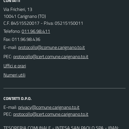
CONTATTI
Via Frichieri, 13
10041 Carignano (TO)
C.F. 84515520017 - P.Iva: 05215150011
Telefono:
011.96.98.411
Fax: 011.96.98.436
E-mail:
PEC:
Uffici e orari
Numeri utili
CONTATTI D.P.O.
E-mail:
PEC:
TESORERIA COMUNALE - INTESA SAN PAOLO SPA - IBAN: