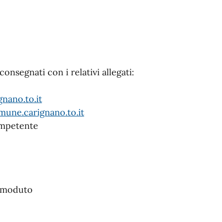
onsegnati con i relativi allegati:
nano.to.it
mune.carignano.to.it
competente
l moduto