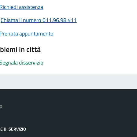
Richiedi assistenza
Chiama il numero 011.96.98.411
Prenota appuntamento
blemi in città
Segnala disservizio
o
E DI SERVIZIO