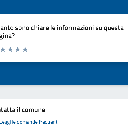
anto sono chiare le informazioni su questa
gina?
a da 1 a 5 stelle la pagina
ta 1 stelle su 5
Valuta 2 stelle su 5
Valuta 3 stelle su 5
Valuta 4 stelle su 5
Valuta 5 stelle su 5
tatta il comune
Leggi le domande frequenti