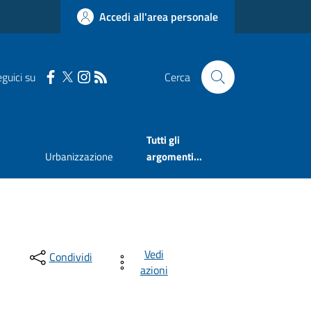
Accedi all'area personale
guici su
Cerca
Tutti gli
Urbanizzazione
argomenti...
Vedi
Condividi
azioni