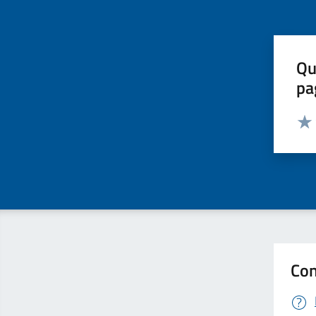
Qu
pa
Valut
Valu
Con