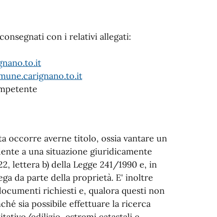
onsegnati con i relativi allegati:
nano.to.it
mune.carignano.to.it
competente
a occorre averne titolo, ossia vantare un
dente a una situazione giuridicamente
 22, lettera b) della Legge 241/1990 e, in
ga da parte della proprietà. E' inoltre
documenti richiesti e, qualora questi non
nché sia possibile effettuare la ricerca
litativo/edilizio, estremi catastali e