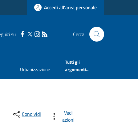
Accedi all'area personale
guici su
Cerca
Tutti gli
Urbanizzazione
argomenti...
Vedi
Condividi
azioni