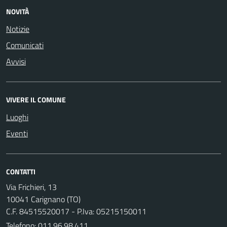
NOVITÀ
Notizie
Comunicati
Avvisi
VIVERE IL COMUNE
Luoghi
Eventi
CONTATTI
Via Frichieri, 13
10041 Carignano (TO)
C.F. 84515520017 - P.Iva: 05215150011
Telefono:
011.96.98.411