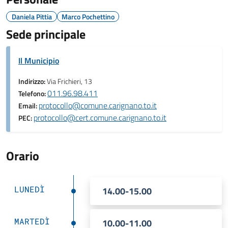
Daniela Pittia
Marco Pochettino
Sede principale
Il Municipio
Indirizzo:
Via Frichieri, 13
011.96.98.411
Telefono:
protocollo@comune.carignano.to.it
Email:
protocollo@cert.comune.carignano.to.it
PEC:
Orario
LUNEDÌ
14.00-15.00
MARTEDÌ
10.00-11.00